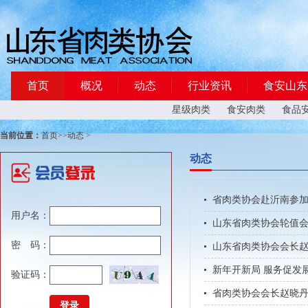
首页
概况
动态
行业资讯
食安山东
星级肉类
食安肉类
食品
当前位置：
首页
>>
动态
>
动态
省肉类协会赴沂南参加
用户名：
山东省肉类协会轮值会
密 码：
山东省肉类协会会长
新年开新局 服务促发
验证码：
省肉类协会会长赵晓丹